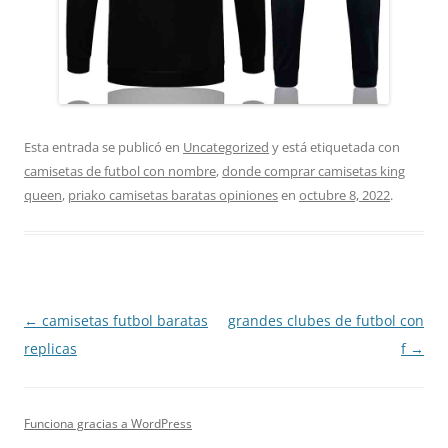
Esta entrada se publicó en
Uncategorized
y está etiquetada con
camisetas de futbol con nombre
,
donde comprar camisetas king
queen
,
priako camisetas baratas opiniones
en
octubre 8, 2022
.
Navegación
←
camisetas futbol baratas
grandes clubes de futbol con
de
replicas
f
→
entradas
Funciona gracias a WordPress